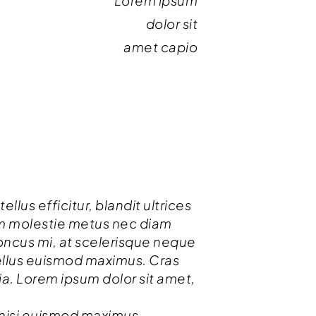
Lorem ipsum
dolor sit
amet capio
llus efficitur, blandit ultrices
am molestie metus nec diam
rhoncus mi, at scelerisque neque
ellus euismod maximus. Cras
ia. Lorem ipsum dolor sit amet,
 nisi euismod maximus.