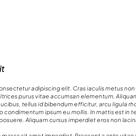
it
sectetur adipiscing elit. Cras iaculis metus non te
ultrices purus vitae accumsan elementum. Aliqu
aucibus, tellus id bibendum efficitur, arcu ligula 
condimentum ipsum eu mollis. In mattis est in t
 posuere. Aliquam cursus imperdiet eros non lacin
massa sit amet imperdiet. Praesent a ante vitae