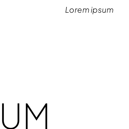
Lorem ipsum
Lorem ipsum
dolor sit
amet capio
SUM