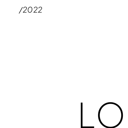
/2022
Lorem 
ame
LO