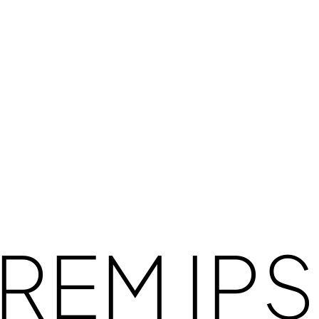
ipsum dolor sit
t capio / 2022
REM IP